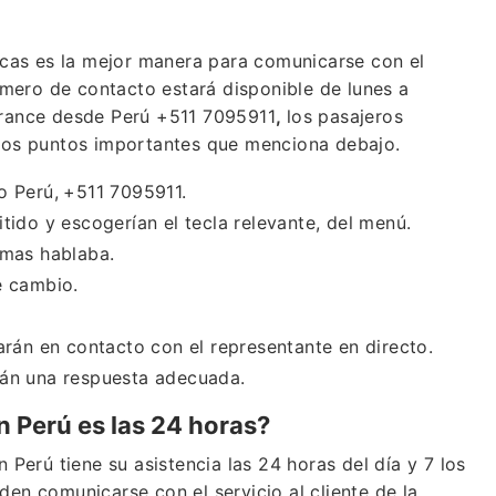
nicas es la mejor manera para comunicarse con el
numero de contacto estará disponible de lunes a
 France desde Perú +511 7095911
,
los pasajeros
 los puntos importantes que menciona debajo.
o Perú,
+511 7095911.
tido y escogerían el tecla relevante, del menú.
 mas hablaba.
e cambio.
arán en contacto con el representante en directo.
rán una respuesta adecuada.
en Perú es las 24 horas?
n Perú tiene su asistencia las 24 horas del día y 7 los
den comunicarse con el servicio al cliente de la