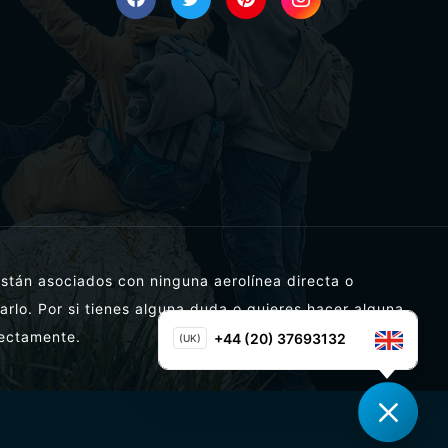
están asociados con ninguna aerolínea directa o
carlo. Por si tienes alguna duda o quieres hacer alguna
rectamente.
+44 (20) 37693132
(UK)