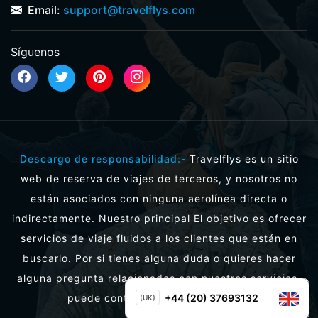
Email:
support@travelflys.com
Síguenos
Descargo de responsabilidad:-
Travelflys es un sitio
web de reserva de viajes de terceros, y nosotros no
están asociados con ninguna aerolínea directa o
indirectamente. Nuestro principal El objetivo es ofrecer
servicios de viaje fluidos a los clientes que están en
buscarlo. Por si tienes alguna duda o quieres hacer
alguna pregunta relacionados con nuestros servicios,
puede contactarnos directamente.
+44 (20) 37693132
(UK)