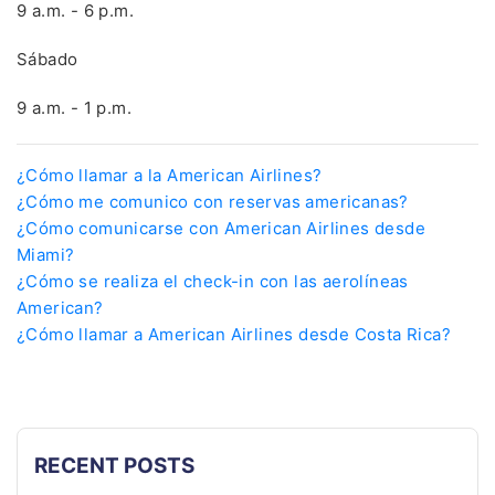
9 a.m. - 6 p.m.
llamando
Sábado
+57-601-3557630
9 a.m. - 1 p.m.
24*7
Soporte Ilimitado
¿Cómo llamar a la American Airlines?
* Este número de contacto proporcionado no está asociado
¿Cómo me comunico con reservas americanas?
con ninguna organización o marca, excepto Travelflys
¿Cómo comunicarse con American Airlines desde
Miami?
¿Cómo se realiza el check-in con las aerolíneas
Lo mas barato
ofertas
American?
Reservas de Grupos y Ofertas Especiales
¿Cómo llamar a American Airlines desde Costa Rica?
También ayuda para
Cancelación del vuelo
y
exención de tarifas como
CORONAVIRUS
(COVID-19)
RECENT POSTS