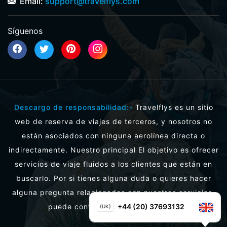
Email:
support@travelflys.com
Síguenos
Descargo de responsabilidad:-
Travelflys es un sitio
web de reserva de viajes de terceros, y nosotros no
están asociados con ninguna aerolínea directa o
indirectamente. Nuestro principal El objetivo es ofrecer
servicios de viaje fluidos a los clientes que están en
buscarlo. Por si tienes alguna duda o quieres hacer
alguna pregunta relacionados con nuestros servicios,
puede contactarnos directamente.
+44 (20) 37693132
(UK)