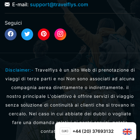
E-mail:
support@travelflys.com
Seguici
Disclaimer:-
Travelflys è un sito Web di prenotazione di
viaggi di terze parti e noi Non sono associati ad alcuna
compagnia aerea direttamente o indirettamente. il
nostro principale L'obiettivo è offrire servizi di viaggio
senza soluzione di continuità ai clienti che si trovano in
cercalo. Nel caso in cui abbiate dei dubbi o vogliate
fare una domanda relativi ai nostri servizi, potete
contattarci direttamente.
+44 (20) 37693132
(UK)