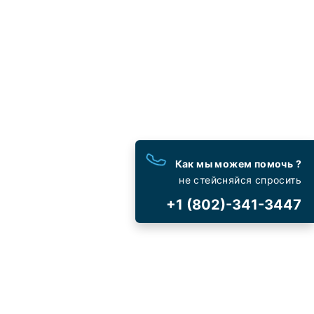
)-341-3447
ченная поддержка
ный контактный номер не
организацией или брендом,
Travelflys.
Как мы можем помочь ?
вый
предложения
не стейсняйся спросить
ования и специальные
+1 (802)-341-3447
ложения
ет для
отмена рейса
и
ие от платы как
УС (COVID-19)