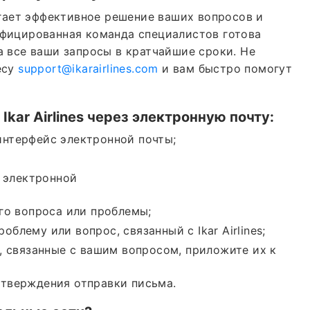
+1 (802
агает эффективное решение ваших вопросов и
ифицированная команда специалистов готова
а все ваши запросы в кратчайшие сроки. Не
24*7
Неограни
есу
support@ikarairlines.com
и вам быстро помогут
* Этот предоставлен
связан с какой-либо 
с
Ikar Airlines
через электронную почту:
кроме 
интерфейс электронной почты;
Самый деше
с электронной
Групповые бронир
го вопроса или проблемы;
пред
лему или вопрос, связанный с Ikar Airlines;
, связанные с вашим вопросом, приложите их к
Это также помога
освобожден
дтверждения отправки письма.
КОРОНАВИР